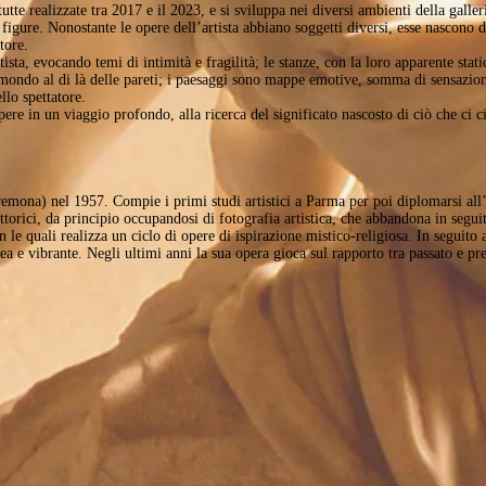
utte realizzate tra 2017 e il 2023, e si sviluppa nei diversi ambienti della galle
, figure. Nonostante le opere dell’artista abbiano soggetti diversi, esse nascono
tore.
ista, evocando temi di intimità e fragilità; le stanze, con la loro apparente static
l mondo al di là delle pareti; i paesaggi sono mappe emotive, somma di sensazioni
llo spettatore.
opere in un viaggio profondo, alla ricerca del significato nascosto di ciò che ci
mona) nel 1957. Compie i primi studi artistici a Parma per poi diplomarsi all
ttorici, da principio occupandosi di fotografia artistica, che abbandona in segui
n le quali realizza un ciclo di opere di ispirazione mistico-religiosa. In seguit
ea e vibrante. Negli ultimi anni la sua opera gioca sul rapporto tra passato e pre