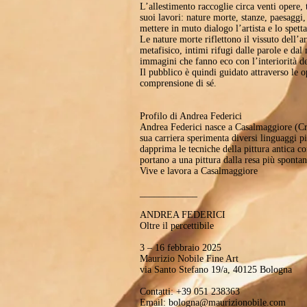
L’allestimento raccoglie circa venti opere, t
suoi lavori: nature morte, stanze, paesaggi
mettere in muto dialogo l’artista e lo spetta
Le nature morte riflettono il vissuto dell’art
metafisico, intimi rifugi dalle parole e da
immagini che fanno eco con l’interiorità de
Il pubblico è quindi guidato attraverso le 
comprensione di sé.
Profilo di Andrea Federici
Andrea Federici nasce a Casalmaggiore (Cre
sua carriera sperimenta diversi linguaggi pi
dapprima le tecniche della pittura antica co
portano a una pittura dalla resa più spontan
Vive e lavora a Casalmaggiore
____________
ANDREA FEDERICI
Oltre il percettibile
3 – 16 febbraio 2025
Maurizio Nobile Fine Art
via Santo Stefano 19/a, 40125 Bologna
Contatti: +39 051 238363
Email:
bologna@maurizionobile.com