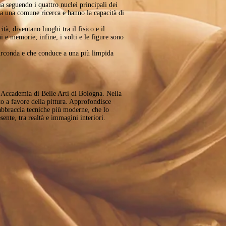
ria seguendo i quattro nuclei principali dei
 da una comune ricerca e hanno la capacità di
ità, diventano luoghi tra il fisico e il
 e memorie; infine, i volti e le figure sono
 circonda e che conduce a una più limpida
’Accademia di Belle Arti di Bologna. Nella
to a favore della pittura. Approfondisce
o abbraccia tecniche più moderne, che lo
sente, tra realtà e immagini interiori.