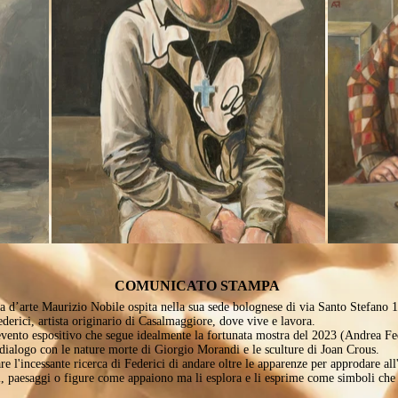
COMUNICATO STAMPA
ia d’arte Maurizio Nobile ospita nella sua sede bolognese di via Santo Stefano 
derici, artista originario di Casalmaggiore, dove vive e lavora.
 evento espositivo che segue idealmente la fortunata mostra del 2023 (Andrea Fed
o dialogo con le nature morte di Giorgio Morandi e le sculture di Joan Crous.
e l'incessante ricerca di Federici di andare oltre le apparenze per approdare all
tti, paesaggi o figure come appaiono ma li esplora e li esprime come simboli che