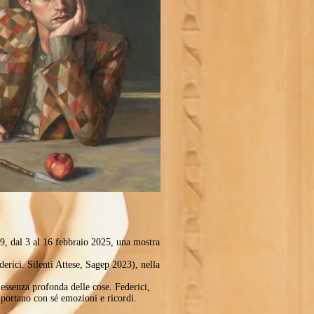
19, dal 3 al 16 febbraio 2025, una mostra
erici. Silenti Attese, Sagep 2023), nella
'essenza profonda delle cose. Federici,
 portano con sé emozioni e ricordi.