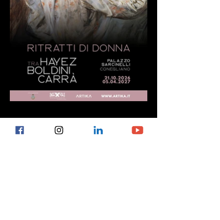
COMUNICATO STAMPA
Presentazione mostra
La mostra RITRATTI DI DONNA. Tra Hayez,
Boldini e Carrà è un percorso che racconta il
variegato e affascinante universo femminile tra
Ottocento e Novecento e riunisce oltre 70 dipinti
originali eseguiti da grandi artisti che hanno
segnato il passaggio verso la modernità.
Dalla Belle Époque agli anni Cinquanta del
Novecento la pittura documenta i mutamenti