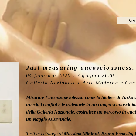
Ved
Just measuring uncosciousness.
04 febbraio 2020 - 7 giugno 2020
Galleria Nazionale d'Arte Moderna e Co
Misurare l’inconsapevolezza: come lo Stalker di Tarkovsk
traccia i confini e le traiettorie in un campo sconosciuto
della Galleria Nazionale, costruisce un percorso in quat
un viaggio esistenziale.
Testi in catalogo di
Massimo Mininni, Bruna Esposito, L