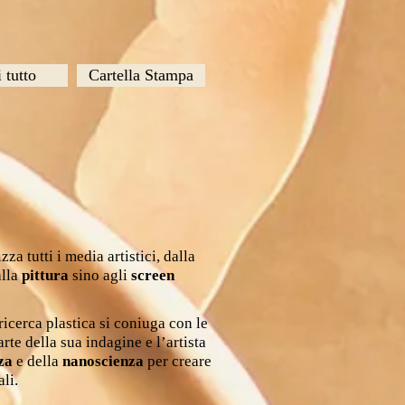
 tutto
Cartella Stampa
lizza tutti i media artistici, dalla
lla
pittura
sino agli
screen
icerca plastica si coniuga con le
arte della sua indagine e l’artista
nza
e della
nanoscienza
per creare
li.