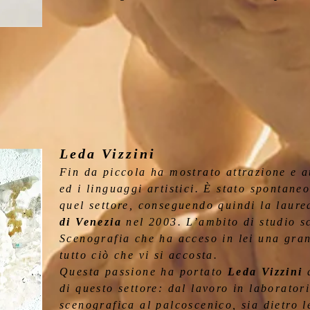
Leda Vizzini
Fin da piccola ha mostrato attrazione e a
ed i linguaggi artistici. È stato spontaneo
quel settore, conseguendo quindi la laurea
di Venezia
nel 2003. L’ambito di studio sc
Scenografia che ha acceso in lei una gran
tutto ciò che vi si accosta.
Questa passione ha portato
Leda Vizzini
a
di questo settore: dal lavoro in laborator
scenografica al palcoscenico, sia dietro le