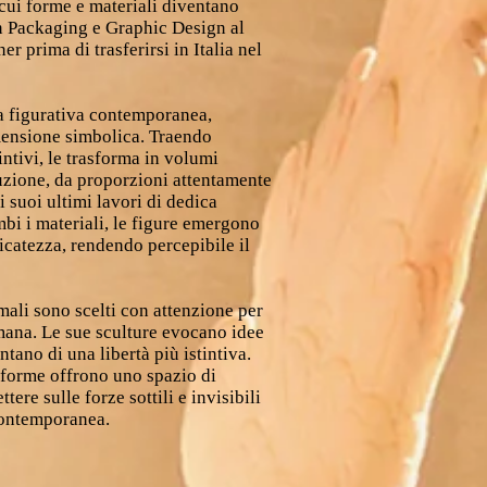
cui forme e materiali diventano
 Packaging e Graphic Design al
r prima di trasferirsi in Italia nel
ra figurativa contemporanea,
imensione simbolica. Traendo
intivi, le trasforma in volumi
iduzione, da proporzioni attentamente
i suoi ultimi lavori di dedica
mbi i materiali, le figure emergono
icatezza, rendendo percepibile il
mali sono scelti con attenzione per
mana. Le sue sculture evocano idee
ntano di una libertà più istintiva.
 forme offrono uno spazio di
tere sulle forze sottili e invisibili
contemporanea.