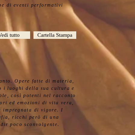
pe di eventi performativi
Vedi tutto
Cartella Stampa
anto. Opere fatte di materia,
o i luoghi della sua cultura e
ole, così potenti nel racconto
lori ed emozioni di vita vera,
e impregnata di vigore. I
afia, ricchi però di una
 dir poco sconvolgente.