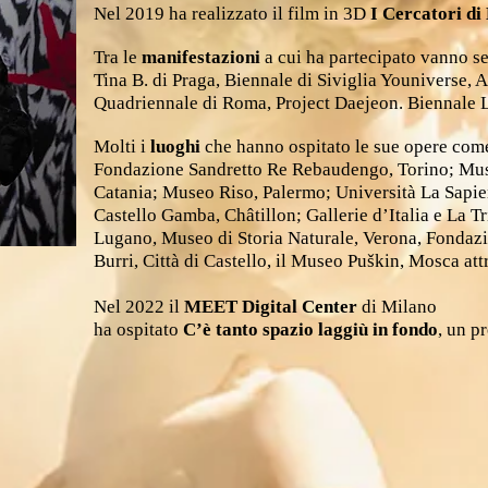
Nel 2019 ha realizzato il film in 3D
I Cercatori di
Tra le
manifestazioni
a cui ha partecipato vanno se
Tina B. di Praga, Biennale di Siviglia Youniverse, 
Quadriennale di Roma, Project Daejeon. Biennale L
Molti i
luoghi
che hanno ospitato le sue opere come
Fondazione Sandretto Re Rebaudengo, Torino; Muse
Catania; Museo Riso, Palermo; Università La Sapi
Castello Gamba, Châtillon; Gallerie d’Italia e La 
Lugano, Museo di Storia Naturale, Verona, Fondazi
Burri, Città di Castello, il Museo Puškin, Mosca at
Nel 2022 il
MEET Digital Center
di Milano
ha ospitato
C’è tanto spazio laggiù in fondo
, un p