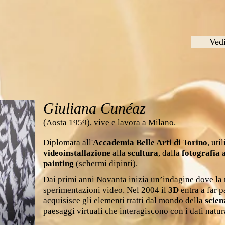
Vedi
Giuliana Cuné
az
(Aosta 1959), vive e lavora a Milano.
Diplomata all'
Accademia Belle Arti di Torino
, uti
videoinstallazione
alla
sc
ultura
, dalla
fotografia
a
painting
(schermi dipinti).
Dai primi anni Novanta inizia un’indagine dove la r
sperimentazioni video. Nel 2004 il
3D
entra a far p
acquisisce gli elementi tratti dal mondo della
scie
paesaggi virtuali che interagiscono con i dati natura