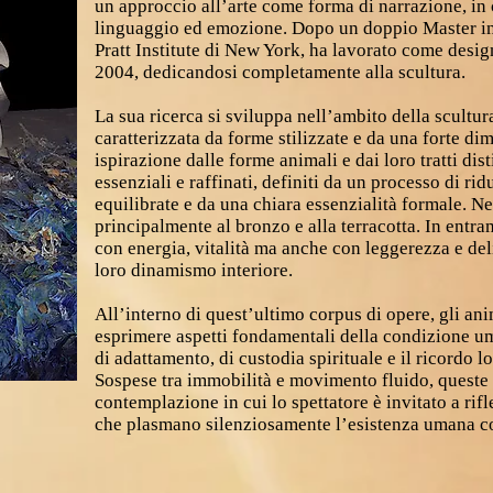
un approccio all’arte come forma di narrazione, in 
linguaggio ed emozione. Dopo un doppio Master in
Pratt Institute di New York, ha lavorato come designe
2004, dedicandosi completamente alla scultura.
La sua ricerca si sviluppa nell’ambito della scultu
caratterizzata da forme stilizzate e da una forte d
ispirazione dalle forme animali e dai loro tratti dist
essenziali e raffinati, definiti da un processo di r
equilibrate e da una chiara essenzialità formale. Ne
principalmente al bronzo e alla terracotta. In entra
con energia, vitalità ma anche con leggerezza e del
loro dinamismo interiore.
All’interno di quest’ultimo corpus di opere, gli ani
esprimere aspetti fondamentali della condizione u
di adattamento, di custodia spirituale e il ricordo lo
Sospese tra immobilità e movimento fluido, queste
contemplazione in cui lo spettatore è invitato a riflet
che plasmano silenziosamente l’esistenza umana 