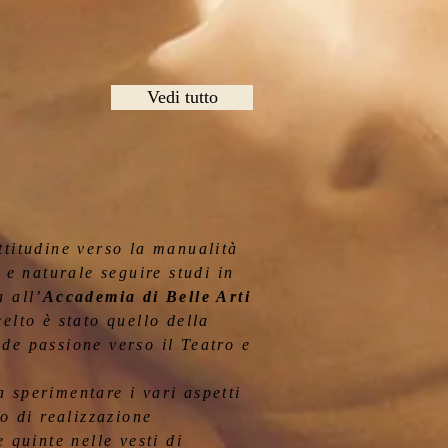
Vedi tutto
ttitudine verso la manualità
 e naturale seguire studi in
 all’
Accademia di Belle Arti
elto è stato quello della
de passione verso il Teatro e
 sperimentare i vari aspetti
io di realizzazione
 quinte nelle vesti di