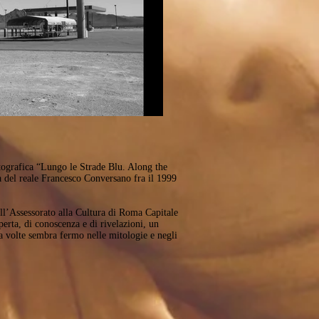
otografica “Lungo le Strade Blu. Along the
ma del reale Francesco Conversano fra il 1999
l’Assessorato alla Cultura di Roma Capitale
erta, di conoscenza e di rivelazioni, un
a volte sembra fermo nelle mitologie e negli