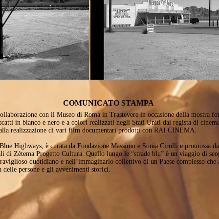
COMUNICATO STAMPA
a collaborazione con il Museo di Roma in Trastevere in occasione della mostra f
atti in bianco e nero e a colori realizzati negli Stati Uniti dal regista di cine
o alla realizzazione di vari film documentari prodotti con RAI CINEMA.
Blue Highways, è curata da Fondazione Massimo e Sonia Cirulli e promossa dal
i di Zètema Progetto Cultura. Quello lungo le “strade blu” è un viaggio di scop
raviglioso quotidiano e nell’immaginario collettivo di un Paese complesso che 
ta delle persone e gli avvenimenti storici.