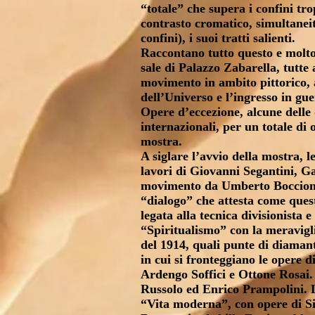
“totale” che supera i confini tr
contrasto cromatico, simultaneit
confini), i suoi tratti salienti.
Raccontano tutto questo e molto
sale di Palazzo Zabarella, tutte
movimento in ambito pittorico, 
dell’Universo e l’ingresso in gu
Opere d’eccezione, alcune delle 
internazionali, per un totale di 
mostra.
A siglare l’avvio della mostra, l
lavori di Giovanni Segantini, Ga
movimento da Umberto Boccioni 
“dialogo” che attesta come quest
legata alla tecnica divisionista 
“Spiritualismo” con la meravigli
del 1914, quali punte di diamant
in cui si fronteggiano le opere d
Ardengo Soffici e Ottone Rosai. 
Russolo ed Enrico Prampolini. Lo
“Vita moderna”, con opere di S