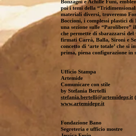
Bonzagni e Achille Funi, emblem
poi i temi della “Tridimensional
materiali diversi, troveremo For
Boccioni, i complessi plastici d
una sezione sulle “Parolibere” i
che permette di sbarazzarsi del 
firmati Carrà, Balla, Sironi e S
concetto di ‘arte totale’ che si 
prima, piena configurazione in
Ufficio Stampa
Artemide
Comunicare con stile
by Stefania Bertelli
stefania.bertelli@artemidepr.it
(
www.artemidepr.it
Fondazione Bano
Segreteria e ufficio mostre
Jessica Ferin