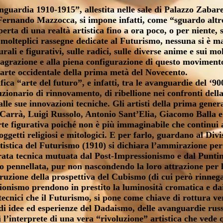
guardia 1910-1915”, allestita nelle sale di Palazzo Zabare
Fernando Mazzocca, si impone infatti, come “sguardo altr
perta di una realtà artistica fino a ora poco, o per niente, 
molteplici rassegne dedicate al Futurismo, nessuna si è mai
urali e figurativi, sulle radici, sulle diverse anime e sui 
flagrazione e alla piena configurazione di questo movimen
’arte occidentale della prima metà del Novecento.
fica “arte del futuro”, e infatti, tra le avanguardie del ‘
ionario di rinnovamento, di ribellione nei confronti della 
dalle sue innovazioni tecniche. Gli artisti della prima gene
o Carrà, Luigi Russolo, Antonio Sant’Elia, Giacomo Balla e
arte figurativa poiché non è più immaginabile che continui
soggetti religiosi e mitologici. E per farlo, guardano al Div
istica del Futurismo (1910) si dichiara l’ammirazione per 
ta tecnica mutuata dal Post-Impressionismo e dal Puntinis
 pennellata, pur non nascondendo la loro attrazione per le
truzione della prospettiva del Cubismo (di cui però rinnegan
onismo prendono in prestito la luminosità cromatica e dai
ecnici che il Futurismo, si pone come chiave di rottura ver
i idee ed esperienze del Dadaismo, delle avanguardie russ
l’interprete di una vera “rivoluzione” artistica che vede 