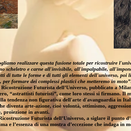
gliamo realizzare questa fusione totale per ricostruire l'uni
scheletro e carne all'invisibile, all'impalpabile, all'impond
ti di tutte le forme e di tutti gli elementi dell'universo, po
ne, per formare dei complessi plastici che metteremo in moto
 Ricostruzione Futurista dell’Universo
, pubblicato a Mila
, “astrattisti futuristi”, come loro stessi si firmano. Il m
lla tendenza non figurativa dell'arte d'avanguardia in Ita
e diventa arte-azione, cioè volontà, ottimismo, aggression
, proiezione in avanti.
icostruzione Futurista dell’Universo, a siglare il punto d’
nima e l’essenza di una mostra d’eccezione che indaga in m