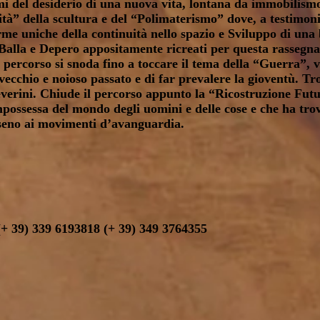
i del desiderio di una nuova vita, lontana da immobilismo
ità” della scultura e del “Polimaterismo” dove, a testimonia
me uniche della continuità nello spazio e Sviluppo di una b
i Balla e Depero appositamente ricreati per questa rassegn
l percorso si snoda fino a toccare il tema della “Guerra”, 
vecchio e noioso passato e di far prevalere la gioventù. 
everini. Chiude il percorso appunto la “Ricostruzione Futur
impossessa del mondo degli uomini e delle cose e che ha trov
 seno ai movimenti d’avanguardia.
+ 39) 339 6193818 (+ 39) 349 3764355