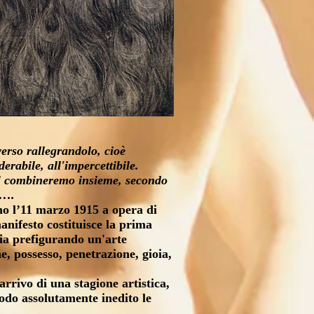
verso rallegrandolo, cioè
erabile, all'impercettibile.
i li combineremo insieme, secondo
”….
no l’11 marzo 1915 a opera di
anifesto costituisce la prima
lia prefigurando un'arte
e, possesso, penetrazione, gioia,
arrivo di una stagione artistica,
odo assolutamente inedito le