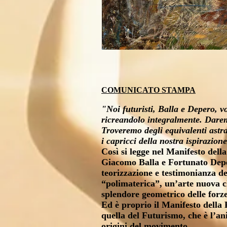
COMUNICATO STAMPA
"Noi futuristi, Balla e Depero, vo
ricreandolo integralmente. Daremo 
Troveremo degli equivalenti astrat
i capricci della nostra ispirazio
Così si legge nel
Manifesto della
Giacomo Balla e Fortunato Depero
teorizzazione e testimonianza de
“polimaterica”, un’arte nuova ch
splendore geometrico delle forze
Ed è proprio il Manifesto della R
quella del Futurismo, che è l’a
origini del movimento.