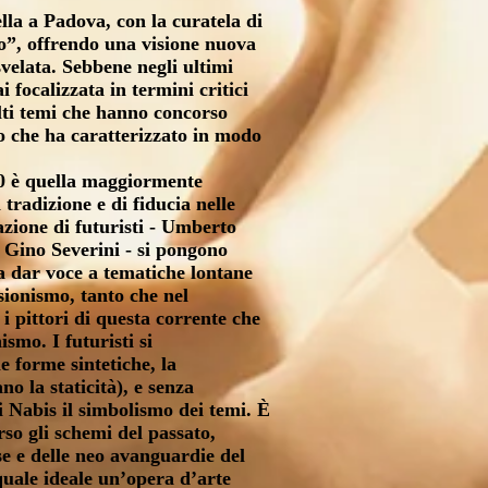
lla a Padova, con la curatela di
o”, offrendo una visione nuova
svelata. Sebbene negli ultimi
 focalizzata in termini critici
molti temi che hanno concorso
to che ha caratterizzato in modo
900 è quella maggiormente
tradizione e di fiducia nelle
razione di futuristi - Umberto
 Gino Severini - si pongono
 a dar voce a tematiche lontane
isionismo, tanto che nel
i pittori di questa corrente che
mo. I futuristi si
 forme sintetiche, la
o la staticità), e senza
 Nabis il simbolismo dei temi. È
so gli schemi del passato,
e e delle neo avanguardie del
quale ideale un’opera d’arte