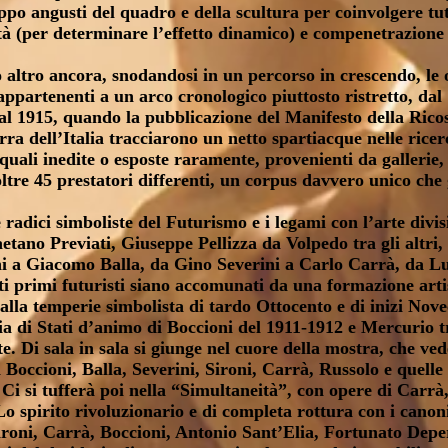
oppo angusti del quadro e della scultura per coinvolgere tu
à (per determinare l’effetto dinamico) e compenetrazione (
 altro ancora, snodandosi in un percorso in crescendo, le 
 appartenenti a un arco cronologico piuttosto ristretto, da
al 1915, quando la pubblicazione del Manifesto della Rico
erra dell’Italia tracciarono un netto spartiacque nelle rice
quali inedite o esposte raramente, provenienti da gallerie, 
oltre 45 prestatori differenti, un corpus davvero unico che g
e radici simboliste del Futurismo e i legami con l’arte divis
etano Previati, Giuseppe Pellizza da Volpedo tra gli altri, 
a Giacomo Balla, da Gino Severini a Carlo Carrà, da Lu
i primi futuristi siano accomunati da una formazione artis
e alla temperie simbolista di tardo Ottocento e di inizi Nove
a di Stati d’animo di Boccioni del 1911-1912 e Mercurio tr
e. Di sala in sala si giunge nel cuore della mostra, che v
i Boccioni, Balla, Severini, Sironi, Carrà, Russolo e quelle
Ci si tufferà poi nella “Simultaneità”, con opere di Carr
 spirito rivoluzionario e di completa rottura con i canoni d
ironi, Carrà, Boccioni, Antonio Sant’Elia, Fortunato Dep