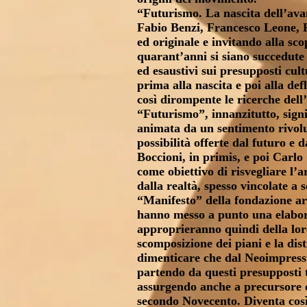
“Futurismo. La nascita dell’avan
Fabio Benzi, Francesco Leone, 
ed originale e invitando alla sco
quarant’anni si siano succedute 
ed esaustivi sui presupposti cult
prima alla nascita e poi alla de
così dirompente le ricerche dell
“Futurismo”, innanzitutto, signi
animata da un sentimento rivoluz
possibilità offerte dal futuro e 
Boccioni, in primis, e poi Carl
come obiettivo di risvegliare l’
dalla realtà, spesso vincolate a 
“Manifesto” della fondazione art
hanno messo a punto una elabora
approprieranno quindi della loro
scomposizione dei piani e la dis
dimenticare che dal Neoimpressi
partendo da questi presupposti t
assurgendo anche a precursore d
secondo Novecento. Diventa così 