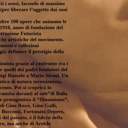
tti i sensi, facendo di massimo
per liberare l’oggetto dai suoi
oltre 100 opere che animano le
l 1910, anno di fondazione del
struzione Futurista
rche artistiche del movimento.
musei e collezioni
ià definisce il prestigio della
ionista grazie al confronto tra i
e quelli dei padri fondatori del
igi Russolo a Mario Sironi. Un
tica di natura secessionista,
cento. Poi si scoprirà lo
ansita davanti al sole”di Balla
ede protagonista il “Dinamismo”,
 di Gino Rossi, Gino Galli,
à, Boccioni, Fortunato Depero,
el passato, è il fulcro della
ero, ma anche di Aroldo