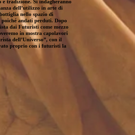
 e tradizione. Si indagheranno
nza dell’utilizzo in arte di
ottiglia nello spazio di
a poiché andati perduti. Dopo
vista dai Futuristi come mezzo
Troveremo in mostra capolavori
ista dell’Universo”, con il
ato proprio con i futuristi la