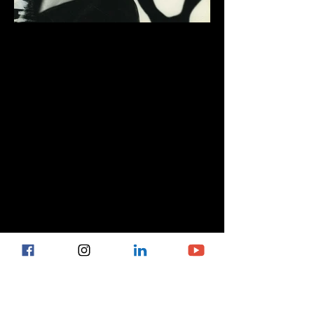
COMUNICATO STAMPA
L’esposizione si inserisce all’interno del grande
interesse di Fondazione Cirulli per i progetti
legati alla fotografia, forma d’arte potente, in
grado di documentare e interpretare la realtà ma
anche di influenzare profondamente
l’immaginario collettivo.
L’intento di questa mostra è di rendere omaggio
alla grande diva italiana che ha contribuito alla
diffusione, nel mondo, dello stile e dell’eleganza
italiana e di far trasparire, attraverso gli scatti dei
grandi fotografi che l’hanno ritratta, la
personalità e l’umanità dell’attrice, restituendone
l’eleganza e la bellezza memorabili che ne fanno,
ancor oggi, un personaggio di respiro
internazionale.
La mostra, a cura di Francesco Casetti, Angela
Madesani e Nicoletta Ossana Cavadini, accoglie
circa 100 immagini fra le più iconiche che
ritraggono la Loren in momenti peculiari,
durante le riprese dei suoi celebri film o in