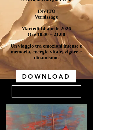
INVITO
Vernissage
Martedì 14 aprile 2026
Ore 18.00 – 21.00
Un viaggio tra emozioni intense e
memoria, energia vitale, vigore e
dinamismo.
DOWNLOAD
Vai a cartella stampa