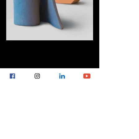
COMUNICATO STAMPA
La mostra dedicata a Petra Weiss (Cassina
d’Agno, 1947) si inserisce perfettamente nel
tema guida del Centro Culturale Chiasso per il
periodo
2025-2026
, pulchritudo.
L’artista esordisce attraverso la lavorazione della
ceramica ma si confronta nel tempo con gli
elementi primordiali legati alla natura - terra,
acqua, aria e fuoco - giungendo poi, nel corso
della sua ricerca artistica, a una fase più
minimalista, essenziale e geometrica.
Le sue opere, caratterizzate da forme quasi
ieratiche e da una ricerca cromatica sofisticata,
invitano al silenzio e alla contemplazione. È una