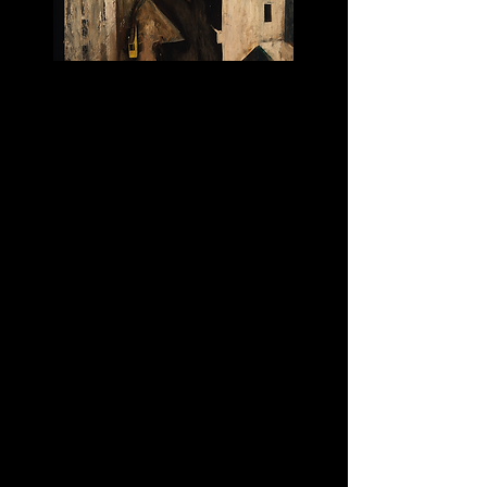
Paesaggio urbano, 1925-28, o/t,
Museo del Novecento
© by SIAE 2021
COMUNICATO STAMPA
Il Museo del Novecento di Milano
presenta “Mario Sironi. Sintesi e
grandiosità”, una grande e approfondita
retrospettiva che ripercorre l’opera del
Maestro a sessant’anni dalla morte. La
mostra, in programma dal 23 luglio 2021
al 27 marzo 2022, è curata da Elena
Pontiggia e Anna Maria Montaldo,
direttrice del Museo del Novecento, in
collaborazione con Andrea Sironi-
Strausswald (Associazione Mario Sironi,
Milano) e Romana Sironi (Archivio
Mario Sironi di Romana Sironi, Roma).
Oltre cento le opere esposte, che ne