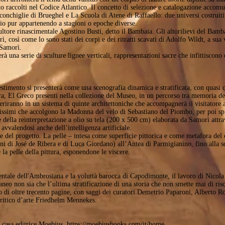
o raccolti nel Codice Atlantico. Il concetto di selezione e catalogazione accom
e conchiglie di Brueghel e La Scuola di Atene di Raffaello: due universi costruit
azio pur appartenendo a stagioni o epoche diverse.
ultore rinascimentale Agostino Busti, detto il Bambaia. Gli altorilievi del Bamb
, così come lo sono stati dei corpi e dei ritratti scavati di Adolfo Wildt, a sua 
 Samorì.
à una serie di sculture lignee verticali, rappresentazioni sacre che infittiscono 
timento si presenterà come una scenografia dinamica e stratificata, con quasi q
a, El Greco presenti nella collezione del Museo, in un percorso tra memoria d
nseriranno in un sistema di quinte architettoniche che accompagnerà il visitatore
hiarissimi che accolgono la Madonna del velo di Sebastiano del Piombo, per poi s
 e della reinterpretazione a olio su tela (200 x 500 cm) elaborata da Samorì att
 avvalendosi anche dell’intelligenza artificiale.
e del progetto. La pelle – intesa come superficie pittorica e come metafora del
ni di José de Ribera e di Luca Giordano) all’Antea di Parmigianino, fino alla sco
 la pelle della pittura, esponendone le viscere.
entale dell'Ambrosiana e la voluttà barocca di Capodimonte, il lavoro di Nicola
eo non sia che l’ultima stratificazione di una storia che non smette mai di risc
o di oltre trecento pagine, con saggi dei curatori Demetrio Paparoni, Alberto Ro
critico d’arte Friedhelm Mennekes.
a casa editrice Moebius.
https://moebiusbooks.com/it/home