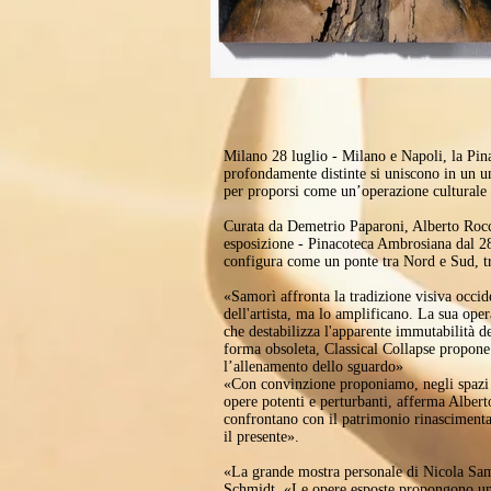
Milano 28 luglio - Milano e Napoli, la Pina
profondamente distinte si uniscono in un un
per proporsi come un’operazione culturale un
Curata da Demetrio Paparoni, Alberto Rocc
esposizione - Pinacoteca Ambrosiana dal 
configura come un ponte tra Nord e Sud, tra
«Samorì affronta la tradizione visiva occid
dell'artista, ma lo amplificano. La sua oper
che destabilizza l'apparente immutabilità de
forma obsoleta, Classical Collapse propone 
l’allenamento dello sguardo»
«Con convinzione proponiamo, negli spazi s
opere potenti e perturbanti, afferma Alberto
confrontano con il patrimonio rinascimenta
il presente».
«La grande mostra personale di Nicola Samo
Schmidt. «Le opere esposte propongono una s