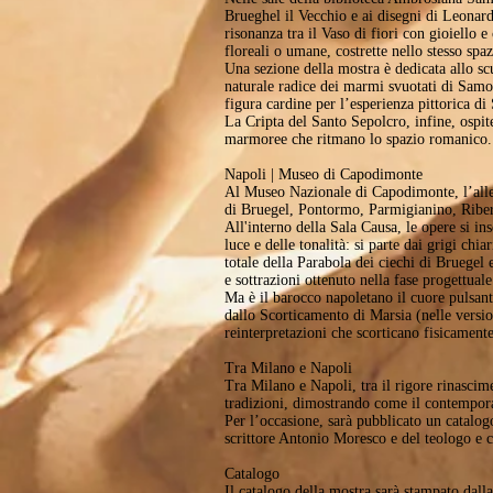
Brueghel il Vecchio e ai disegni di Leonard
risonanza tra il Vaso di fiori con gioiello 
floreali o umane, costrette nello stesso sp
Una sezione della mostra è dedicata allo sc
naturale radice dei marmi svuotati di Samorì
figura cardine per l’esperienza pittorica di
La Cripta del Santo Sepolcro, infine, ospiter
marmoree che ritmano lo spazio romanico.
Napoli | Museo di Capodimonte
Al Museo Nazionale di Capodimonte, l’alles
di Bruegel, Pontormo, Parmigianino, Riber
All'interno della Sala Causa, le opere si i
luce e delle tonalità: si parte dai grigi c
totale della Parabola dei ciechi di Bruegel
e sottrazioni ottenuto nella fase progettuale
Ma è il barocco napoletano il cuore pulsant
dallo Scorticamento di Marsia (nelle versio
reinterpretazioni che scorticano fisicamente
Tra Milano e Napoli
Tra Milano e Napoli, tra il rigore rinascim
tradizioni, dimostrando come il contemporan
Per l’occasione, sarà pubblicato un catalog
scrittore Antonio Moresco e del teologo e 
Catalogo
Il catalogo della mostra sarà stampato dall