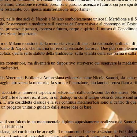
zio e ritmo, creazione e rovina, presenza e passato, assenza e futuro, corpo e spir
nte restaurate, con questa manifestazione importante».
, nelle due sedi di Napoli e Milano simbolicamente unisce il Meridione e il Set
 l’osservatore a meditare sull’essenza dell’arte visiva e al contempo sull’esist
ina, presenza e passato, assenza e futuro, corpo e spirito. Il museo di Capodimonte
festazione importante.
 di Milano e custode della memoria visiva di una città razionale, ordinata, di 
nte di Napoli, che incarna un’eredità sensuale, barocca. Due poli complementari 
colata: quella sullo statuto della tradizione, sulla vitalità della sua forma e sulla
e contenitore, ma diventerà un dispositivo attraverso cui osservare la medesima
 molteplici.
lla Veneranda Biblioteca Ambrosiana evidenzia come Nicola Samorì, sia «un col
viaggio attraverso la memoria, la storia e l’emozione, lasciandoci senza fiato a ri
 accostate a numerosi capolavori selezionati dalle collezioni dei due musei, Ni
 dell’arte e le sue riscritture, in un dialogo in cui il tempo cessa di essere conf
 L’arte cosiddetta classica e la sua continua metamorfosi sono al centro di que
i un progetto unitario guidato dalle stesse idee di base.
va il suo fulcro in un monumentale dipinto appositamente realizzato da Samorì
 di Raffaello.
siana, nel corridoio che accoglie il monumento funebre a Gaston de Foix del B
rì affronterà il tema della vanitas con un corpus di nature morte dipinte su mar