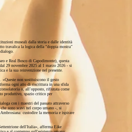
uzioni museali dalla storia e dalle identità
tto travalica la logica della “doppia mostra”
 dialogo.
seo e Real Bosco di Capodimonte), questa
dal 29 novembre 2025 al 1 marzo 2026 - si
ica e la sua reinvenzione nel presente.
. «Queste non sostituiscono il gesto
forma ogni atto di riscrittura in una sfida
 consolatoria o, all’opposto, rifiutata come
o produttivo, spazio critico per
aloga con i maestri del passato attraverso
te che sono scavi nel corpo umano -, si
l’Ambrosiana: custodire la memoria e ispirare
ttentrione dell'Italia», afferma Eike
siva e al contempo sull'esistenza umana: