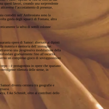
una questi lavori, creando una sorprendente
i attraverso l’accostamento di presenze,
aia custoditi nell’Ambrosiana sono la
volta guida degli squarci di Fontana, altra
otticamente la selva di sottili colonne
uaranta opere di Samorì alternate ai dipinti
ella materia e memoria dell’immagine.
 attraverso una progressiva modulazione della
profondare gradualmente fino all'oscurità
raverso un complesso gioco di sovrapposizioni
 corpo – è protagonista in opere che spaziano
nvolgente rilettura delle stesse, in
 Samorì diventa cerniera tra geografie e
riversi.
cca, Eike Schmidt, oltre ai contributi dello