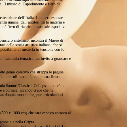
ito. Il museo di Capodimonte è fiero di
tentrione dell’Italia. Le opere esposte
enza umana: dall’antitesi tra la materia e
 è fiero di riaprire le sue sale espositive
pensiero sistemico, incontra il Museo di
della storia artistica italiana, che si
 possibilità di metterla in tensione con lo
 traiettoria tematica: un invito a guardare e
to genio creativo che strappa le pagine
flettere sull’umanità, con la sua firma
cola Samorì/Classical Collapse metterà in
ine e cornice, aprendo crepe che ne
sta doppia mostra che, pur articolandosi in
 (500 x 1000 cm) che sarà esposto accanto al
ambaia e nella Cripta.
mo e rame, ispirate ai vasi di fiori di Jan