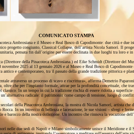
COMUNICATO STAMPA
coteca Ambrosiana e il Museo e Real Bosco di Capodimonte: due città e due istit
ico progetto congiunto, Classical Collapse, dell’artista Nicola Samorì. Il proge
itaria, pensata fin dall’origine per essere declinata in due luoghi tra loro e in
a (Direttore della Pinacoteca Ambrosiana.) ed Eike Schmidt (Direttore del Mu
28 novembre 2025 al 13 gennaio 2026 e al Museo e Real Bosco di Capodimonte 
 antico e contemporaneo, tra il passato della grande tradizione pittorica e plast
entale attraverso un processo di scavo e riscrittura», afferma Demetrio Paparoni
a, oltre che per l'impianto formale, attrae per la profondità concettuale, che tras
l classico. In un tempo in cui la tradizione rischia di essere ridotta a superficie
un’alternativa radicale: il patrimonio come campo di tensione, luogo di conflitt
ecolari della Pinacoteca Ambrosiana, la mostra di Nicola Samorì, artista che di
 Rocca. In un intreccio di bellezza e lacerazione, le sue visioni – sfregi e feri
le e barocco della nostra collezione. Un incontro che rinnova la vocazione del
rì nelle due sedi di Napoli e Milano simbolicamente unisce il Meridione e il Se
erie di antinomie, invitando l’osservatore a meditare sull'essenza dell'arte vi