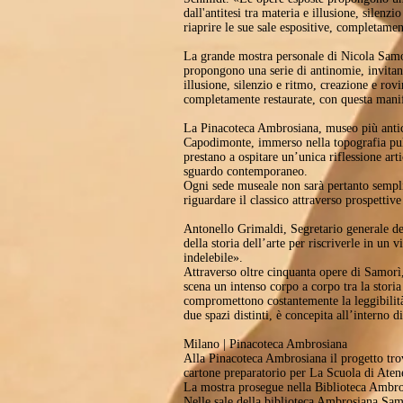
dall'antitesi tra materia e illusione, silen
riaprire le sue sale espositive, completame
La grande mostra personale di Nicola Samorì
propongono una serie di antinomie, invitando
illusione, silenzio e ritmo, creazione e rov
completamente restaurate, con questa mani
La Pinacoteca Ambrosiana, museo più antico
Capodimonte, immerso nella topografia pulsa
prestano a ospitare un’unica riflessione arti
sguardo contemporaneo.
Ogni sede museale non sarà pertanto semplic
riguardare il classico attraverso prospettive
Antonello Grimaldi, Segretario generale de
della storia dell’arte per riscriverle in un 
indelebile».
Attraverso oltre cinquanta opere di Samorì,
scena un intenso corpo a corpo tra la storia
compromettono costantemente la leggibilità.
due spazi distinti, è concepita all’interno d
Milano | Pinacoteca Ambrosiana
Alla Pinacoteca Ambrosiana il progetto tro
cartone preparatorio per La Scuola di Atene
La mostra prosegue nella Biblioteca Ambro
Nelle sale della biblioteca Ambrosiana Samo